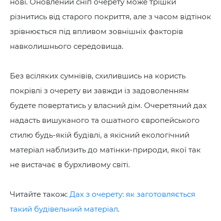
нові. Оновлений сніп очерету може трішки
різнитись від старого покриття, але з часом відтінок
зрівнюється під впливом зовнішніх факторів
навколишнього середовища.
Без всіляких сумнівів, схилившись на користь
покрівлі з очерету ви завжди із задоволенням
будете повертатись у власний дім. Очеретяний дах
надасть вишуканого та ошатного європейського
стилю будь-якій будівлі, а якісний екологічний
матеріал наблизить до матінки-природи, якої так
не вистачає в бурхливому світі.
Читайте також:
Дах з очерету: як заготовляється
такий будівельний матеріал
.