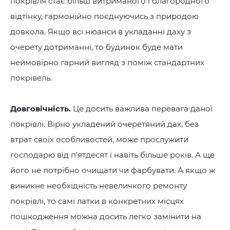
покрівля стає більш витриманого і благородного
відтінку, гармонійно поєднуючись з природою
довкола. Якщо всі нюанси в укладанні даху з
очерету дотриманні, то будинок буде мати
неймовірно гарний вигляд з поміж стандартних
покрівель.
Довговічність.
Це досить важлива перевага даної
покрівлі. Вірно укладений очеретяний дах, без
втрат своїх особливостей, може прослужити
господарю від п’ятдесят і навіть більше років. А ще
його не потрібно очищати чи фарбувати. А якщо ж
виникне необхідність невеличкого ремонту
покрівлі, то самі латки в конкретних місцях
пошкодження можна досить легко замінити на