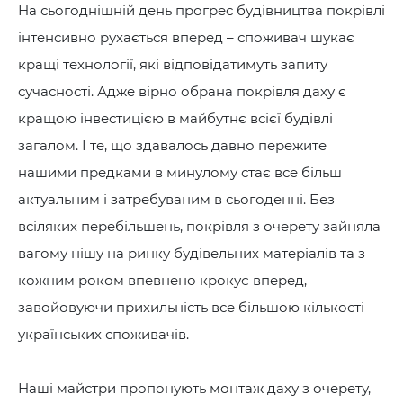
На сьогоднішній день прогрес будівництва покрівлі
інтенсивно рухається вперед – споживач шукає
кращі технології, які відповідатимуть запиту
сучасності. Адже вірно обрана покрівля даху є
кращою інвестицією в майбутнє всієї будівлі
загалом. І те, що здавалось давно пережите
нашими предками в минулому стає все більш
актуальним і затребуваним в сьогоденні. Без
всіляких перебільшень, покрівля з очерету зайняла
вагому нішу на ринку будівельних матеріалів та з
кожним роком впевнено крокує вперед,
завойовуючи прихильність все більшою кількості
українських споживачів.
Наші майстри пропонують монтаж даху з очерету,