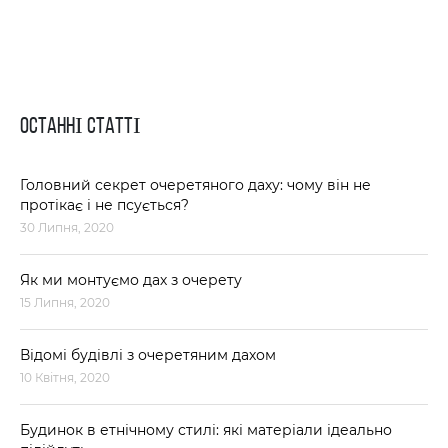
ОСТАННІ СТАТТІ
Головний секрет очеретяного даху: чому він не
протікає і не псується?
30 Липня, 2020
Як ми монтуємо дах з очерету
15 Липня, 2020
Відомі будівлі з очеретяним дахом
10 Квітня, 2020
Будинок в етнічному стилі: які матеріали ідеально