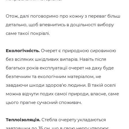
Отож, далі поговоримо про кожну з переваг більш
детально, щоб впевнитись в доцільності вибору
саме такої покрівлі.
Екологічність.
Очерет є природною сировиною
без всіляких шкідливих випарів. Навіть після
багатьох років експлуатації очерет на даху буде
безпечним та екологічним матеріалом, не
завдаючи шкоди здоров’ю людини. В такій оселі
можна відчути подих самої природи, власне, саме
цього прагне сучасний споживач.
Теплоізоляція.
Стебла очерету укладаються
завтовшки до 35 см, що в свою чергу утворює