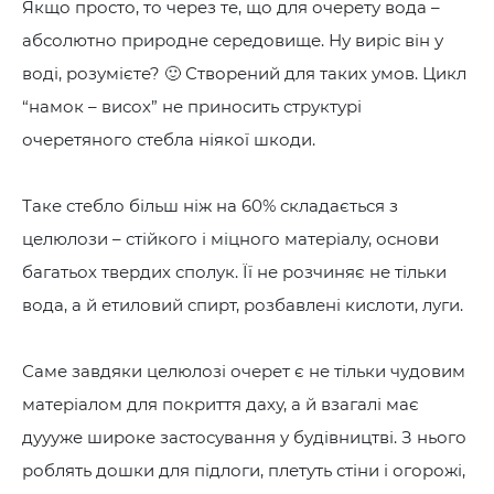
Якщо просто, то через те, що для очерету вода –
абсолютно природне середовище. Ну виріс він у
воді, розумієте? 🙂 Створений для таких умов. Цикл
“намок – висох” не приносить структурі
очеретяного стебла ніякої шкоди.
Таке стебло більш ніж на 60% складається з
целюлози – стійкого і міцного матеріалу, основи
багатьох твердих сполук. Її не розчиняє не тільки
вода, а й етиловий спирт, розбавлені кислоти, луги.
Саме завдяки целюлозі очерет є не тільки чудовим
матеріалом для покриття даху, а й взагалі має
дуууже широке застосування у будівництві. З нього
роблять дошки для підлоги, плетуть стіни і огорожі,