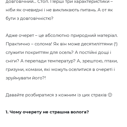
довговічний… Стоп. Перші три характеристики –
ніби як очевидні і не викликають питань. А от як
бути з довговічністю?
Адже очерет – це абсолютно природний матеріал.
Практично – солома! Як він може десятиліттями (!)
служити покриттям для осель? А постійні дощі і
сніги? А перепади температур? А, зрештою, птахи,
гризуни, комахи, які можуть оселитися в очереті і
зруйнувати його?!
Давайте розбиратися з кожним із цих страхів 🙂
1. Чому очерету не страшна волога?