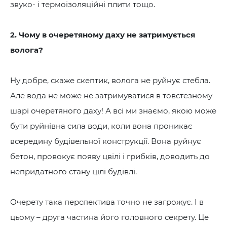
звуко- і термоізоляційні плити тощо.
2. Чому в очеретяному даху не затримується
волога?
Ну добре, скаже скептик, волога не руйнує стебла.
Але вода не може не затримуватися в товстезному
шарі очеретяного даху! А всі ми знаємо, якою може
бути руйнівна сила води, коли вона проникає
всередину будівельної конструкції. Вона руйнує
бетон, провокує появу цвілі і грибків, доводить до
непридатного стану цілі будівлі.
Очерету така перспектива точно не загрожує. І в
цьому – друга частина його головного секрету. Це