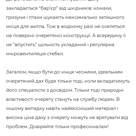
закладається “бар’єр” від шкідників: комахи,
гризуни і птахи шукають максимально затишного
місця для житла. Тож в жодному разі не оселяться
на поверхні очеретяної конструкції. А всередину її
не “впустить” щільність укладання і регулярна
мікровентиляція стебел.
Загалом, якщо бути до кінця чесними, ідеальним
очеретяний дах буде тільки тоді, коли вкладатимуть
його спеціалісти з досвідом. Тільки тоді природні
властивості очерету стануть на службу людям. В
іншому випадку навіть найякісніший матеріал і
висока ціна даху з очерету можуть не врятувати від
проблем. Довіряйте тільки професіоналам!