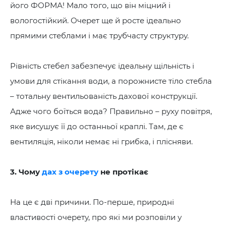
його ФОРМА! Мало того, що він міцний і
вологостійкий. Очерет ще й росте ідеально
прямими стеблами і має трубчасту структуру.
Рівність стебел забезпечує ідеальну щільність і
умови для стікання води, а порожнисте тіло стебла
– тотальну вентильованість дахової конструкції.
Адже чого боїться вода? Правильно – руху повітря,
яке висушує її до останньої краплі. Там, де є
вентиляція, ніколи немає ні грибка, і плісняви.
3. Чому
дах з очерету
не протікає
На це є дві причини. По-перше, природні
властивості очерету, про які ми розповіли у