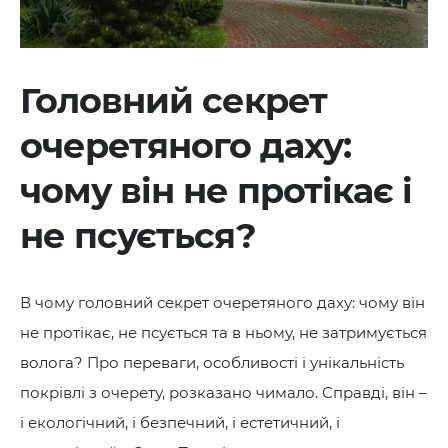
Головний секрет
очеретяного даху:
чому він не протікає і
не псується?
В чому головний секрет очеретяного даху: чому він
не протікає, не псується та в ньому, не затримується
волога? Про переваги, особливості і унікальність
покрівлі з очерету, розказано чимало. Справді, він –
і екологічний, і безпечний, і естетичний, і